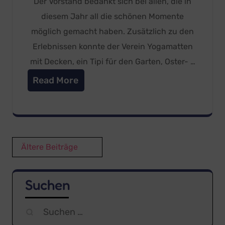
Der Vorstand bedankt sich bei allen, die in
diesem Jahr all die schönen Momente
möglich gemacht haben. Zusätzlich zu den
Erlebnissen konnte der Verein Yogamatten
mit Decken, ein Tipi für den Garten, Oster- …
Read More
Beitragsnavigation
Ältere Beiträge
Suchen
Suchen