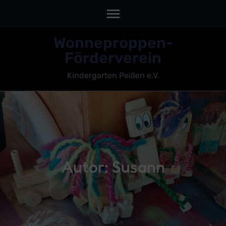
Skip
Wonneproppen-
to
Förderverein
content
Kindergarten Peißen e.V.
(Press
Enter)
Autor:
Susann