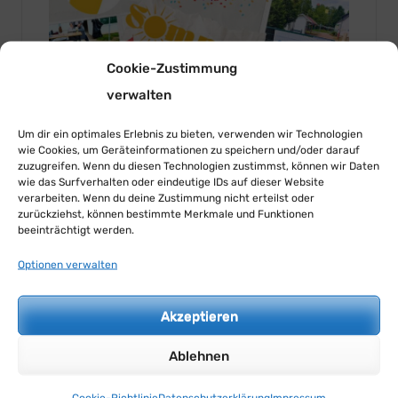
Cookie-Zustimmung
verwalten
Um dir ein optimales Erlebnis zu bieten, verwenden wir Technologien
wie Cookies, um Geräteinformationen zu speichern und/oder darauf
zuzugreifen. Wenn du diesen Technologien zustimmst, können wir Daten
wie das Surfverhalten oder eindeutige IDs auf dieser Website
verarbeiten. Wenn du deine Zustimmung nicht erteilst oder
zurückziehst, können bestimmte Merkmale und Funktionen
beeinträchtigt werden.
Optionen verwalten
Akzeptieren
Am 05.06. fand das alljährliche
„Sommercafe“ in unserer Kita statt. Als
Ablehnen
Auftakt für das Fest hatten die Erzieher mit
den Kindern ein Gedicht und ein Lied
Cookie-Richtlinie
Datenschutzerklärung
Impressum