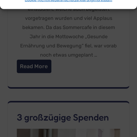
einstudiert, welche auch begeistert
vorgetragen wurden und viel Applaus
bekamen. Da das Sommercafe in diesem
Jahr in die Mottowoche „Gesunde
Ernährung und Bewegung“ fiel, war vorab
noch etwas umgeplant …
Read More
3 großzügige Spenden