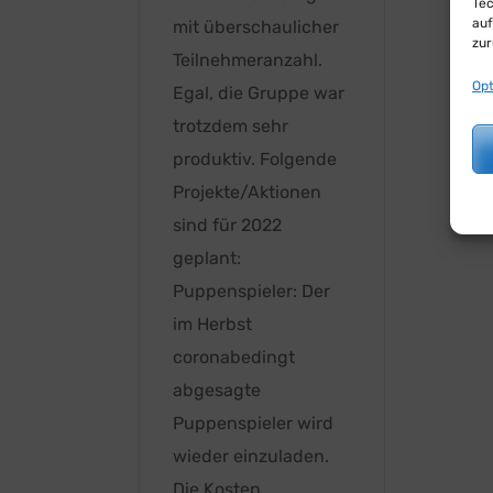
Tec
auf
mit überschaulicher
zur
Teilnehmeranzahl.
Opt
Egal, die Gruppe war
trotzdem sehr
produktiv. Folgende
Projekte/Aktionen
sind für 2022
geplant:
Puppenspieler: Der
im Herbst
coronabedingt
abgesagte
Puppenspieler wird
wieder einzuladen.
Die Kosten