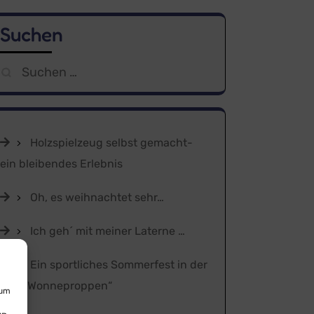
Suchen
Suchen
nach:
Holzspielzeug selbst gemacht-
ein bleibendes Erlebnis
Oh, es weihnachtet sehr…
Ich geh´ mit meiner Laterne …
Ein sportliches Sommerfest in der
Kita „Wonneproppen“
 um