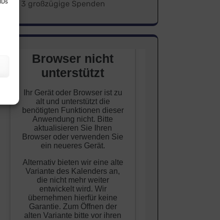
IDs
3 großzügige Spenden