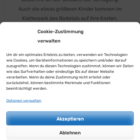
Auch die etwas größeren Kinder kommen im
Kletterpark des Bodetals auf ihre Kosten.
In ca. 2 Stunden ist der Kletterparcours
Cookie-Zustimmung
bewältigt und man kann danach einen ruhigen
verwalten
Spaziergang zum Hexentanzplatz, den Tierpark
Um dir ein optimales Erlebnis zu bieten, verwenden wir Technologien
in Thale oder zur Rosstrappe unternehmen und
wie Cookies, um Geräteinformationen zu speichern und/oder darauf
den schönen Ausblick in das Bodetal genießen.
zuzugreifen. Wenn du diesen Technologien zustimmst, können wir Daten
wie das Surfverhalten oder eindeutige IDs auf dieser Website
Als Abschluss ist dort eine Fahrt mit der
verarbeiten. Wenn du deine Zustimmung nicht erteilst oder
zurückziehst, können bestimmte Merkmale und Funktionen
Sommerrodelbahn zu empfehlen.
beeinträchtigt werden.
Optionen verwalten
Beitragsnavigation
Einladung zum
Unser Besuch im
Akzeptieren
Sommerfest
Zoo
Ablehnen