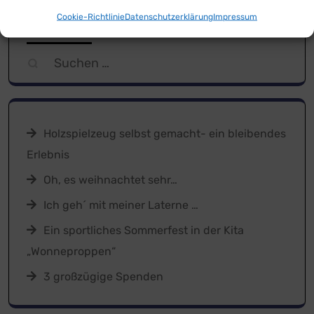
Cookie-Richtlinie
Datenschutzerklärung
Impressum
Suchen
Suchen
nach:
Holzspielzeug selbst gemacht- ein bleibendes
Erlebnis
Oh, es weihnachtet sehr…
Ich geh´ mit meiner Laterne …
Ein sportliches Sommerfest in der Kita
„Wonneproppen“
3 großzügige Spenden