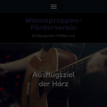
Skip
Wonneproppen-
to
Förderverein
content
Kindergarten Peißen e.V.
(Press
Enter)
Ausflugsziel
der Harz