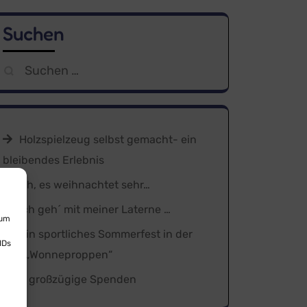
Suchen
Suchen
nach:
Holzspielzeug selbst gemacht- ein
bleibendes Erlebnis
Oh, es weihnachtet sehr…
Ich geh´ mit meiner Laterne …
 um
Ein sportliches Sommerfest in der
IDs
Kita „Wonneproppen“
3 großzügige Spenden