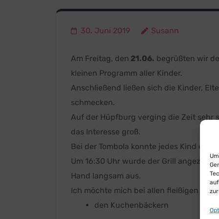
30. Juni 2019
Susann
Am Freitag, den
21.06.
begrüßten wir de
kleinen Programm aller Kinder.
Anschließend ließen sich die Kinder, El
schmecken.
Auf der Hüpfburg verging die Zeit sehr
das Interesse groß.
Bei der Tombola konnte jedes Kind etwa
Um 
Um 16:30 Uhr wurde der Grill angezünde
Ger
Tec
Hand langsam aus.
auf
Ich möchte mich bei allen fleißigen Helf
zur
den Kuchenbäckern
Opt