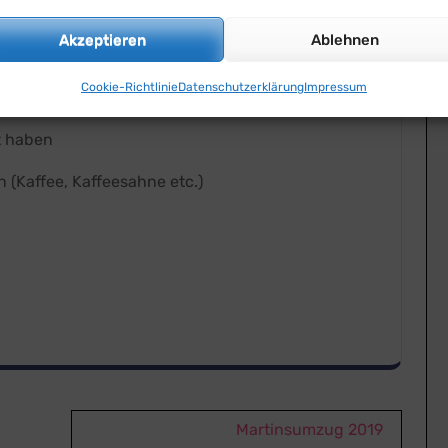
u sowie Abwasch
Akzeptieren
Ablehnen
ürstchenverkauf
Cookie-Richtlinie
Datenschutzerklärung
Impressum
t haben
n (Kaffee, Kaffeesahne etc.)
Martinsumzug 2019