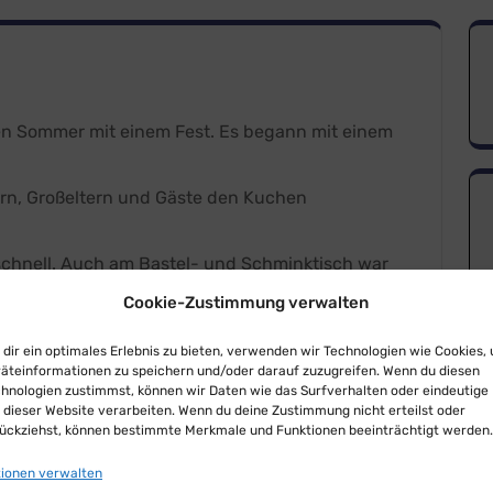
n Sommer mit einem Fest. Es begann mit einem
tern, Großeltern und Gäste den Kuchen
 schnell. Auch am Bastel- und Schminktisch war
Cookie-Zustimmung verwalten
s gewinnen. Es gab keine Nieten.
dir ein optimales Erlebnis zu bieten, verwenden wir Technologien wie Cookies,
t und der Tag klang mit einem Würstchen in der
äteinformationen zu speichern und/oder darauf zuzugreifen. Wenn du diesen
hnologien zustimmst, können wir Daten wie das Surfverhalten oder eindeutige 
 dieser Website verarbeiten. Wenn du deine Zustimmung nicht erteilst oder
ern recht herzlich bedanken:
ückziehst, können bestimmte Merkmale und Funktionen beeinträchtigt werden.
ionen verwalten