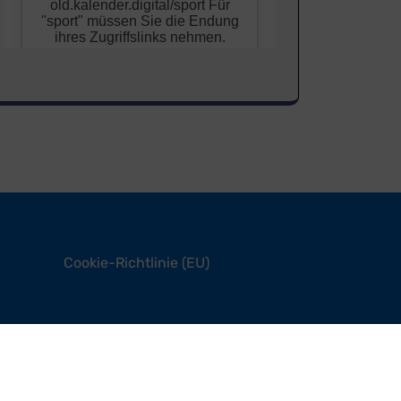
Cookie-Richtlinie (EU)
sses
By
Themeignite
Powered By
WordPress
.